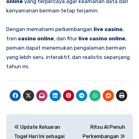
online
yang terpercaya agar keamanan data dan
kenyamanan bermain tetap terjamin.
Dengan memahami perkembangan
live casino
,
tren
casino online
, dan fitur
live casino online
,
pemain dapat menemukan pengalaman bermain
yang lebih seru, interaktif, dan realistis sepanjang
tahun ini.
Navigasi
Update Keluaran
Ritsu AI Penuh
pos
Togel Hari Ini sebagai
Perkembangan