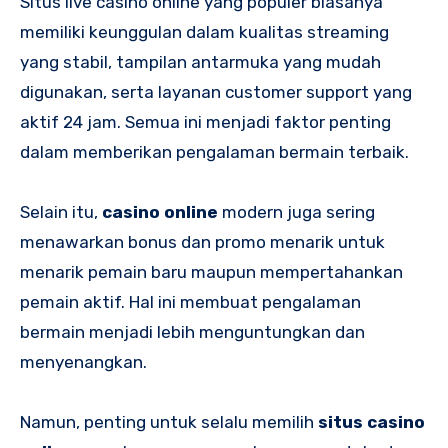
Situs live casino online yang populer biasanya
memiliki keunggulan dalam kualitas streaming
yang stabil, tampilan antarmuka yang mudah
digunakan, serta layanan customer support yang
aktif 24 jam. Semua ini menjadi faktor penting
dalam memberikan pengalaman bermain terbaik.
Selain itu,
casino online
modern juga sering
menawarkan bonus dan promo menarik untuk
menarik pemain baru maupun mempertahankan
pemain aktif. Hal ini membuat pengalaman
bermain menjadi lebih menguntungkan dan
menyenangkan.
Namun, penting untuk selalu memilih
situs casino