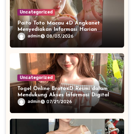
Uncategorized
Paito Toto Macau 4D Angkanet
Menyediakan Informasi Harian
dengan Tampilan yang Lebih Lengkap
admin
08/03/2026
Uncategorized
Togel Online Broto4D Resmi dalam
Mendukung Akses Informasi Digital
yang Lebih Praktis
admin
07/21/2026