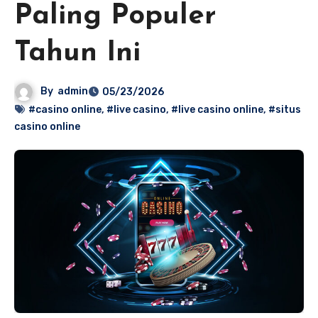
Paling Populer
Tahun Ini
By
admin
05/23/2026
#casino online
,
#live casino
,
#live casino online
,
#situs
casino online