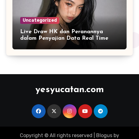
Uncategorized
Live Draw HK dan Peranannya
dalam Penyajian Data Real Time
yesyucatan.com
Copyright © All rights reserved
|
Blogus
by