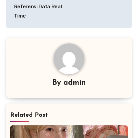
Referensi Data Real
Time
By
admin
Related Post