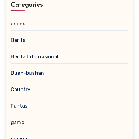
Categories
anime
Berita
Berita Internasional
Buah-buahan
Country
Fantasi
game
jepang