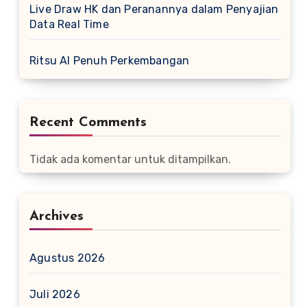
Live Draw HK dan Peranannya dalam Penyajian
Data Real Time
Ritsu AI Penuh Perkembangan
Recent Comments
Tidak ada komentar untuk ditampilkan.
Archives
Agustus 2026
Juli 2026