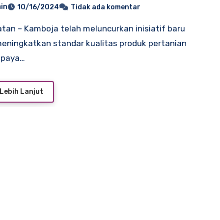
in
10/16/2024
Tidak ada komentar
eningkatkan standar kualitas produk pertanian
upaya…
Lebih Lanjut