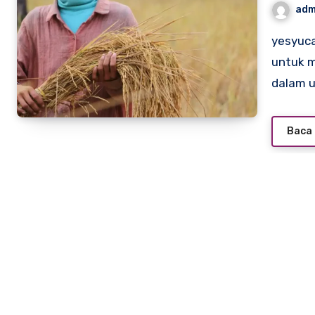
adm
yesyucatan – Kamboja telah meluncurkan inisiatif baru
untuk m
dalam 
Baca 