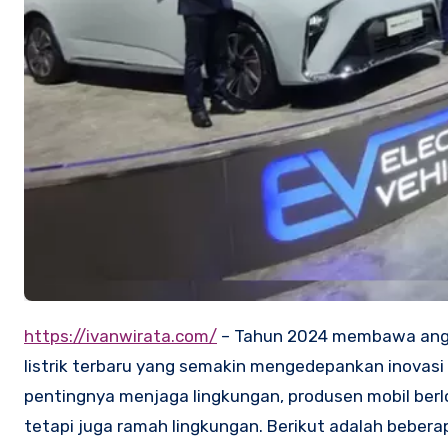
https://ivanwirata.com/
– Tahun 2024 membawa angin
listrik terbaru yang semakin mengedepankan inovas
pentingnya menjaga lingkungan, produsen mobil ber
tetapi juga ramah lingkungan. Berikut adalah beberapa