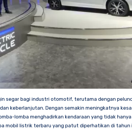
 segar bagi industri otomotif, terutama dengan pelunc
i dan keberlanjutan. Dengan semakin meningkatnya kes
lomba-lomba menghadirkan kendaraan yang tidak hanya 
 mobil listrik terbaru yang patut diperhatikan di tahun i