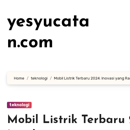
Lewati
ke
yesyucata
konten
n.com
Home
teknologi
Mobil Listrik Terbaru 2024: Inovasi yang 
teknologi
Mobil Listrik Terbaru