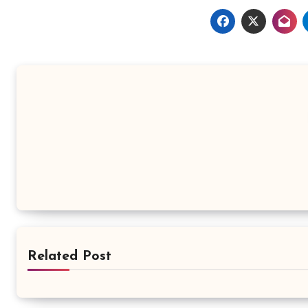
Related Post