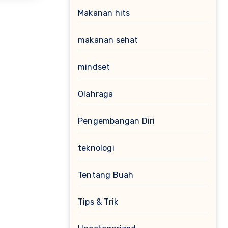
Makanan hits
makanan sehat
mindset
Olahraga
Pengembangan Diri
teknologi
Tentang Buah
Tips & Trik