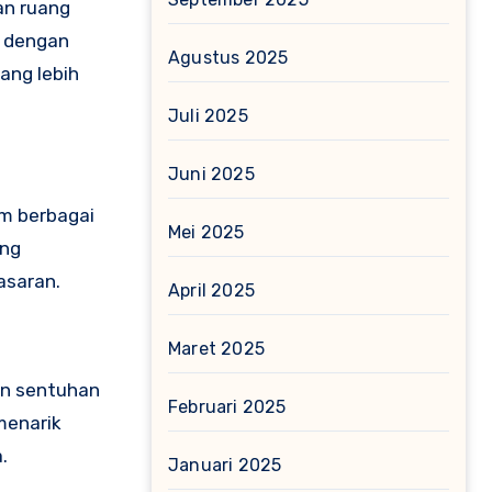
an ruang
pi dengan
Agustus 2025
ang lebih
Juli 2025
Juni 2025
am berbagai
Mei 2025
ang
asaran.
April 2025
Maret 2025
an sentuhan
Februari 2025
menarik
.
Januari 2025