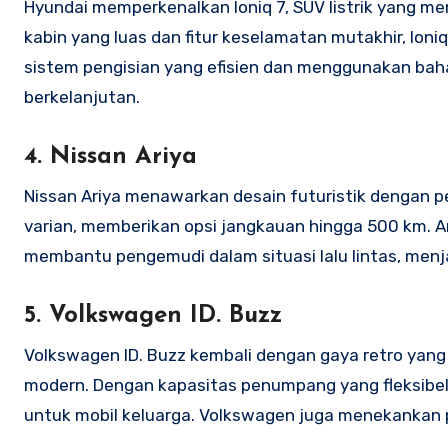
Hyundai memperkenalkan Ioniq 7, SUV listrik yang 
kabin yang luas dan fitur keselamatan mutakhir, Ioniq 
sistem pengisian yang efisien dan menggunakan bahan
berkelanjutan.
4.
Nissan Ariya
Nissan Ariya menawarkan desain futuristik dengan p
varian, memberikan opsi jangkauan hingga 500 km. Ar
membantu pengemudi dalam situasi lalu lintas, menjad
5.
Volkswagen ID. Buzz
Volkswagen ID. Buzz kembali dengan gaya retro ya
modern. Dengan kapasitas penumpang yang fleksibel d
untuk mobil keluarga. Volkswagen juga menekankan