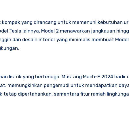
ik kompak yang dirancang untuk memenuhi kebutuhan ur
odel Tesla lainnya, Model 2 menawarkan jangkauan hing
anggih dan desain interior yang minimalis membuat Model
gkungan.
an listrik yang bertenaga. Mustang Mach-E 2024 hadir
cepat, memungkinkan pengemudi untuk mendapatkan da
ik tetap dipertahankan, sementara fitur ramah lingkung