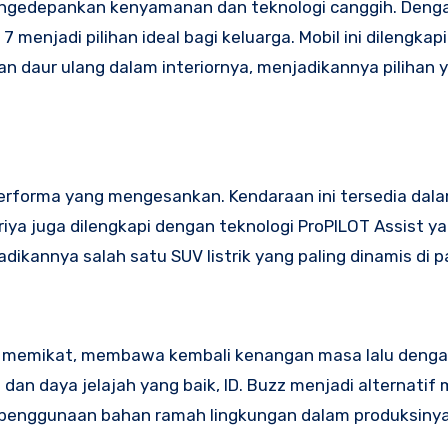
mengedepankan kenyamanan dan teknologi canggih. Deng
7 menjadi pilihan ideal bagi keluarga. Mobil ini dilengka
 daur ulang dalam interiornya, menjadikannya pilihan y
erforma yang mengesankan. Kendaraan ini tersedia dal
iya juga dilengkapi dengan teknologi ProPILOT Assist y
ikannya salah satu SUV listrik yang paling dinamis di p
ng memikat, membawa kembali kenangan masa lalu deng
an daya jelajah yang baik, ID. Buzz menjadi alternatif 
 penggunaan bahan ramah lingkungan dalam produksinya