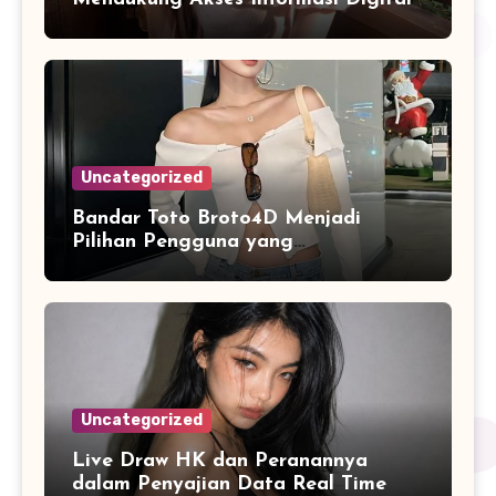
yang Lebih Praktis
Uncategorized
Bandar Toto Broto4D Menjadi
Pilihan Pengguna yang
Mengutamakan Akses Digital
Modern
Uncategorized
Live Draw HK dan Peranannya
dalam Penyajian Data Real Time