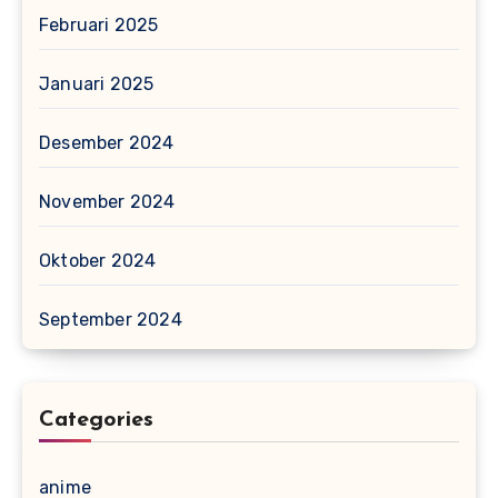
Februari 2025
Januari 2025
Desember 2024
November 2024
Oktober 2024
September 2024
Categories
anime