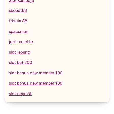
Slot Kamboja
sbobet88
trisula 88
spaceman
judi roulette
slot jepang
slot bet 200
slot bonus new member 100
slot bonus new member 100
slot depo 5k