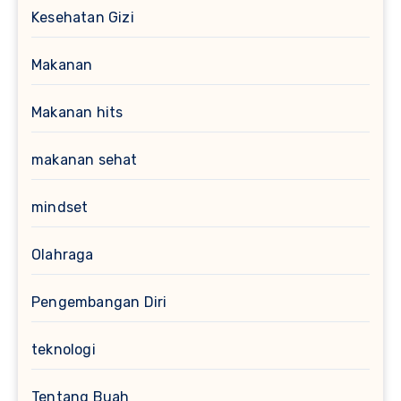
Kesehatan Gizi
Makanan
Makanan hits
makanan sehat
mindset
Olahraga
Pengembangan Diri
teknologi
Tentang Buah