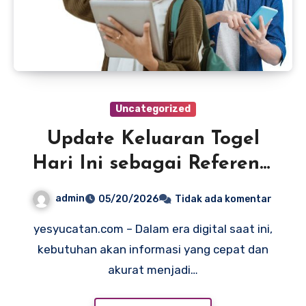
Uncategorized
Update Keluaran Togel
Hari Ini sebagai Referensi
Data Real Time
admin
05/20/2026
Tidak ada komentar
yesyucatan.com – Dalam era digital saat ini,
kebutuhan akan informasi yang cepat dan
akurat menjadi…