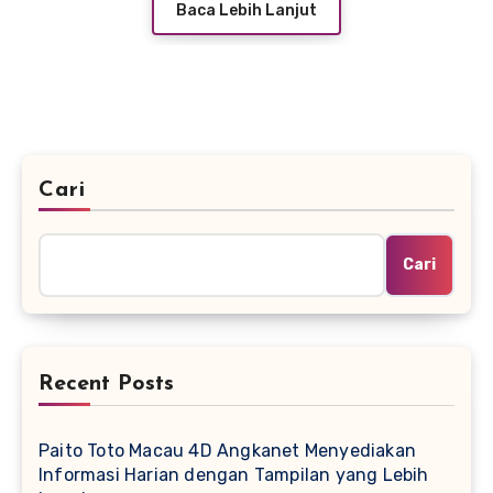
Baca Lebih Lanjut
Cari
Cari
Recent Posts
Paito Toto Macau 4D Angkanet Menyediakan
Informasi Harian dengan Tampilan yang Lebih