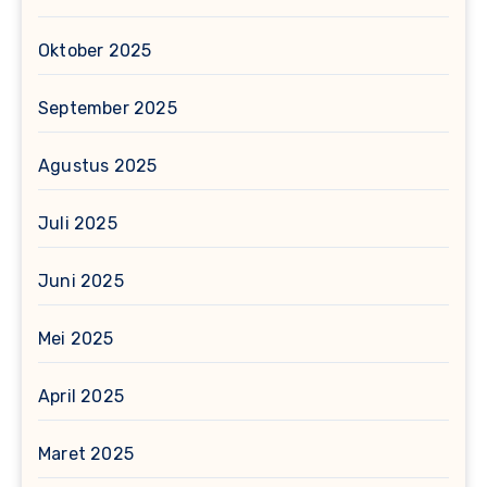
Oktober 2025
September 2025
Agustus 2025
Juli 2025
Juni 2025
Mei 2025
April 2025
Maret 2025