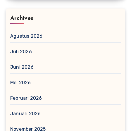
Archives
Agustus 2026
Juli 2026
Juni 2026
Mei 2026
Februari 2026
Januari 2026
November 2025