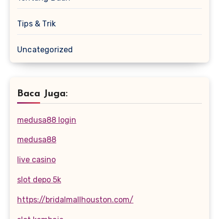
Tips & Trik
Uncategorized
Baca Juga:
medusa88 login
medusa88
live casino
slot depo 5k
https://bridalmallhouston.com/