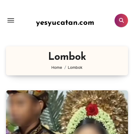
Lewati
ke
konten
yesyucatan.com
Lombok
Home
Lombok