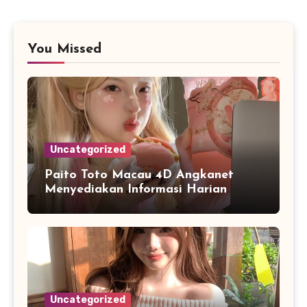
You Missed
Uncategorized
Paito Toto Macau 4D Angkanet
Menyediakan Informasi Harian
dengan Tampilan yang Lebih
Lengkap
Uncategorized