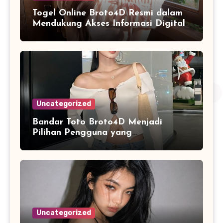
Togel Online Broto4D Resmi dalam
Mendukung Akses Informasi Digital
yang Lebih Praktis
Uncategorized
Bandar Toto Broto4D Menjadi
Pilihan Pengguna yang
Mengutamakan Akses Digital
Modern
Uncategorized