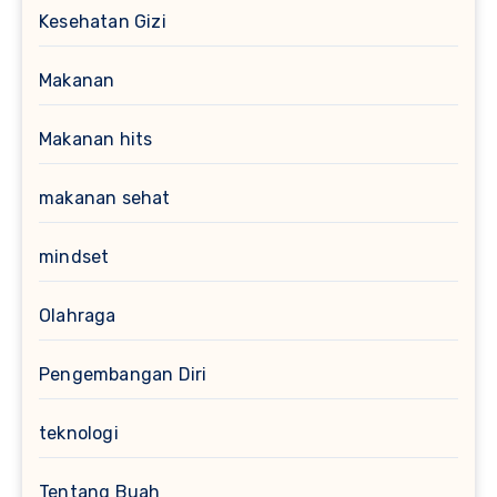
Kesehatan Gizi
Makanan
Makanan hits
makanan sehat
mindset
Olahraga
Pengembangan Diri
teknologi
Tentang Buah