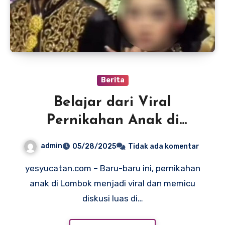
Berita
Belajar dari Viral
Pernikahan Anak di
Lombok: Psikolog
admin
05/28/2025
Tidak ada komentar
Menyoroti Pentingnya
yesyucatan.com – Baru-baru ini, pernikahan
Peran Orang Tua
anak di Lombok menjadi viral dan memicu
diskusi luas di…