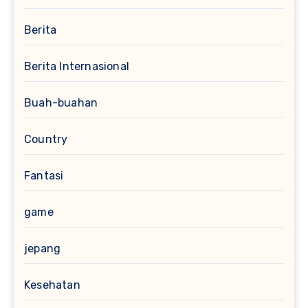
Berita
Berita Internasional
Buah-buahan
Country
Fantasi
game
jepang
Kesehatan