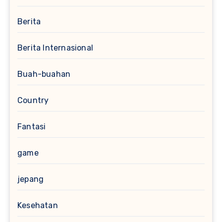
Berita
Berita Internasional
Buah-buahan
Country
Fantasi
game
jepang
Kesehatan