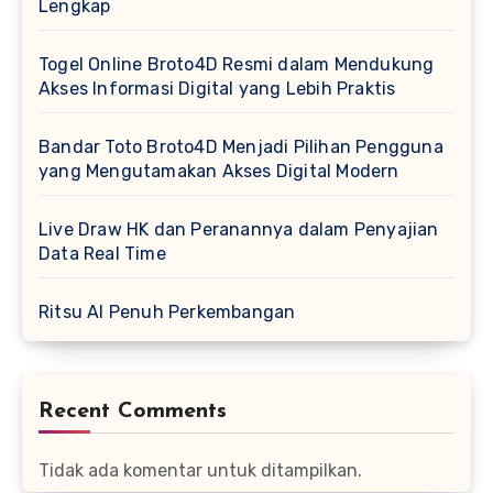
Lengkap
Togel Online Broto4D Resmi dalam Mendukung
Akses Informasi Digital yang Lebih Praktis
Bandar Toto Broto4D Menjadi Pilihan Pengguna
yang Mengutamakan Akses Digital Modern
Live Draw HK dan Peranannya dalam Penyajian
Data Real Time
Ritsu AI Penuh Perkembangan
Recent Comments
Tidak ada komentar untuk ditampilkan.