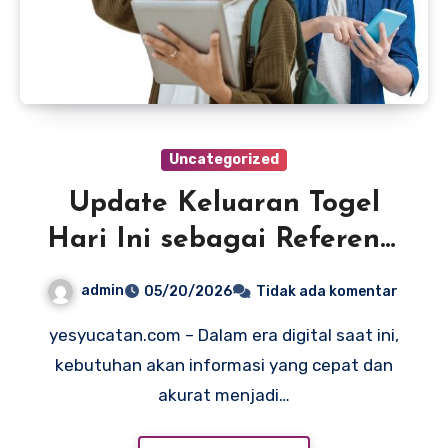
Uncategorized
Update Keluaran Togel
Hari Ini sebagai Referensi
Data Real Time
admin
05/20/2026
Tidak ada komentar
yesyucatan.com – Dalam era digital saat ini,
kebutuhan akan informasi yang cepat dan
akurat menjadi…