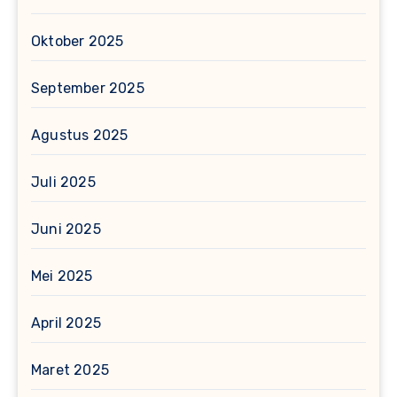
Oktober 2025
September 2025
Agustus 2025
Juli 2025
Juni 2025
Mei 2025
April 2025
Maret 2025