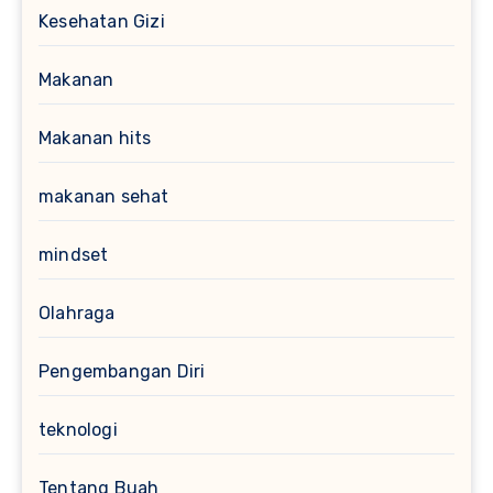
Kesehatan Gizi
Makanan
Makanan hits
makanan sehat
mindset
Olahraga
Pengembangan Diri
teknologi
Tentang Buah