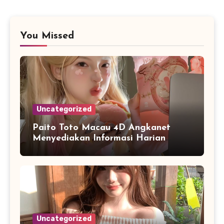
You Missed
Uncategorized
Paito Toto Macau 4D Angkanet
Menyediakan Informasi Harian
dengan Tampilan yang Lebih
Lengkap
Uncategorized