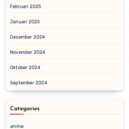
Februari 2025
Januari 2025
Desember 2024
November 2024
Oktober 2024
September 2024
Categories
anime