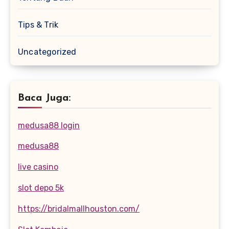
Tips & Trik
Uncategorized
Baca Juga:
medusa88 login
medusa88
live casino
slot depo 5k
https://bridalmallhouston.com/