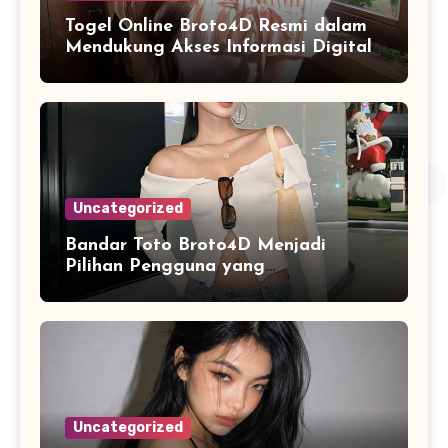
Togel Online Broto4D Resmi dalam
Mendukung Akses Informasi Digital
yang Lebih Praktis
Uncategorized
Bandar Toto Broto4D Menjadi
Pilihan Pengguna yang
Mengutamakan Akses Digital
Modern
Uncategorized