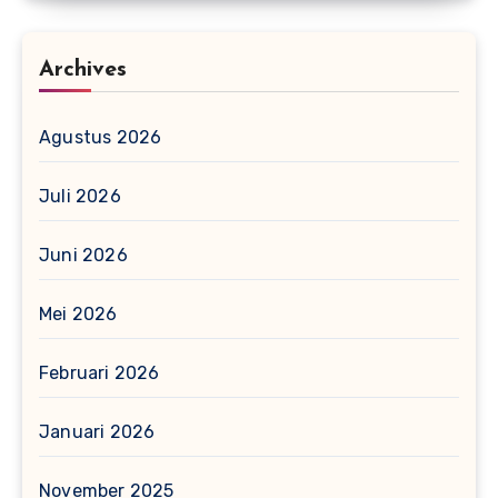
Archives
Agustus 2026
Juli 2026
Juni 2026
Mei 2026
Februari 2026
Januari 2026
November 2025